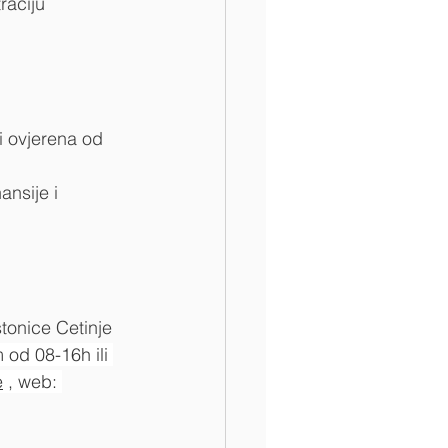
raciju 
i ovjerena od 
ansije i 
stonice Cetinje 
 od 08-16h ili 
e
 , web: 