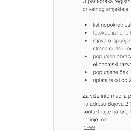
U par koraka registru
privatnog smještaja:
list nepokretnost
fotokopija lične 
izjava o ispunje
strane suda ili n
popunjen obrazac 
ekonomski razvo
popunjene ček li
uplata taksi od 2
Za više informacija p
na adresu 
Bajova 2 
kontaktirajte na broj
cetinje.me
NEWS