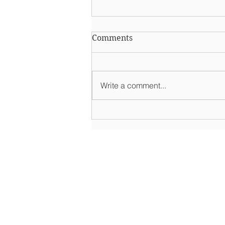
Comments
Write a comment...
Maj u hiljadu boja_Odluka
2024
What to se
e
What to
Culture & Heritage
Active & Gr
Attractions
Pilgrim Sites
Landmarks
Birdwatchin