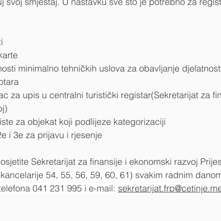
j svoj smještaj. U nastavku sve što je potrebno za regist
i
karte
nosti minimalno tehničkih uslova za obavljanje djelatnost
otara 
za upis u centralni turistički registar(Sekretarijat za fin
j)
ste za objekat koji podlijeze kategorizaciji 
e i 3e za prijavu i rjesenje
osjetite Sekretarijat za finansije i ekonomski razvoj Prije
(kancelarije 54, 55, 56, 59, 60, 61) svakim radnim danom
 telefona 041 231 995 i e-mail: 
sekretarijat.frp@cetinje.m