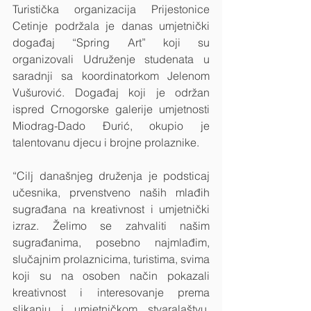
Turistička organizacija Prijestonice 
Cetinje podržala je danas umjetnički 
događaj “Spring Art” koji su 
organizovali Udruženje studenata u 
saradnji sa koordinatorkom Jelenom 
Vušurović. Događaj koji je održan 
ispred Crnogorske galerije umjetnosti 
Miodrag-Dado Đurić, okupio je 
talentovanu djecu i brojne prolaznike. 
“Cilj današnjeg druženja je podsticaj 
učesnika, prvenstveno naših mlađih 
sugrađana na kreativnost i umjetnički 
izraz. Želimo se zahvaliti našim 
sugrađanima, posebno najmlađim, 
slučajnim prolaznicima, turistima, svima 
koji su na osoben način pokazali 
kreativnost i interesovanje prema 
slikanju i umjetničkom stvaralaštvu, 