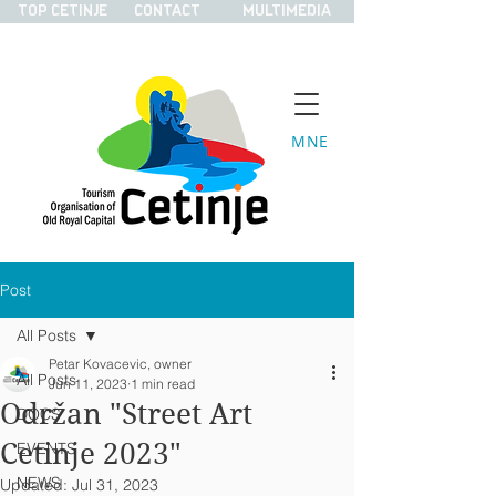
TOP CETINJE
CONTACT
MULTIMEDIA
MNE
Post
All Posts
Petar Kovacevic, owner
All Posts
Jun 11, 2023
1 min read
Održan "Street Art
DOCS
Cetinje 2023"
EVENTS
NEWS
Updated:
Jul 31, 2023